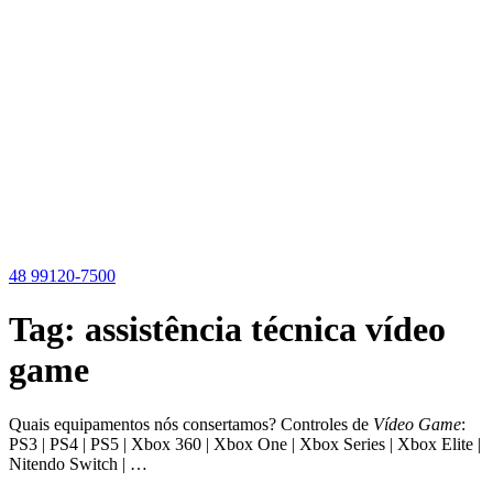
Ir
para
o
conteúdo
48 99120-7500
Tag:
assistência técnica vídeo
game
Quais equipamentos nós consertamos? Controles de
Vídeo Game
:
PS3 | PS4 | PS5 | Xbox 360 | Xbox One | Xbox Series | Xbox Elite |
Nitendo Switch | …