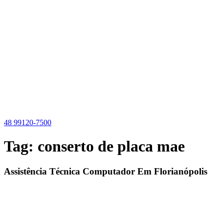
Ir
para
o
conteúdo
48 99120-7500
Tag:
conserto de placa mae
Assistência Técnica Computador Em Florianópolis